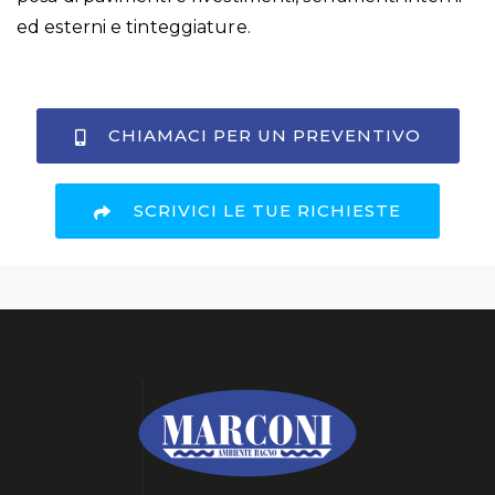
ed esterni e tinteggiature.
C
H
I
A
M
A
C
I
P
E
R
U
N
P
R
E
V
E
N
T
I
V
O
S
C
R
I
V
I
C
I
L
E
T
U
E
R
I
C
H
I
E
S
T
E