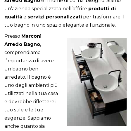
Arredo Bagno
è il nome di cui hai bisogno. Siamo
un’azienda specializzata nell’offrire
prodotti di
qualità
e
servizi personalizzati
per trasformare il
tuo bagno in uno spazio elegante e funzionale.
Presso
Marconi
Arredo Bagno
,
comprendiamo
l’importanza di avere
un bagno ben
arredato. Il bagno è
uno degli ambienti più
utilizzati nella tua casa
e dovrebbe riflettere il
tuo stile e le tue
esigenze. Sappiamo
anche quanto sia